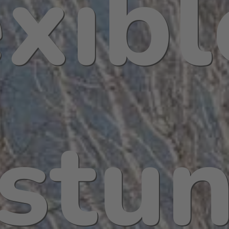
xibl
istu